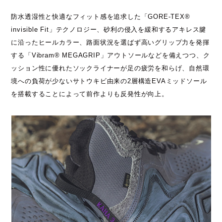
防水透湿性と快適なフィット感を追求した「GORE-TEX®
invisible Fit」テクノロジー、砂利の侵入を緩和するアキレス腱
に沿ったヒールカラー、路面状況を選ばず高いグリップ力を発揮
する「Vibram® MEGAGRIP」アウトソールなどを備えつつ、ク
ッション性に優れたソックライナーが足の疲労を和らげ、自然環
境への負荷が少ないサトウキビ由来の2層構造EVAミッドソール
を搭載することによって前作よりも反発性が向上。