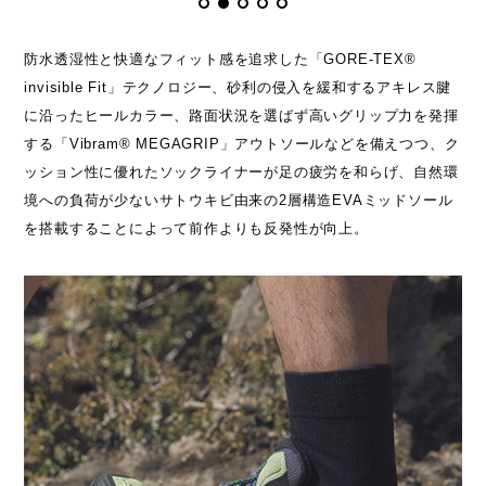
防水透湿性と快適なフィット感を追求した「GORE-TEX®
invisible Fit」テクノロジー、砂利の侵入を緩和するアキレス腱
に沿ったヒールカラー、路面状況を選ばず高いグリップ力を発揮
する「Vibram® MEGAGRIP」アウトソールなどを備えつつ、ク
ッション性に優れたソックライナーが足の疲労を和らげ、自然環
境への負荷が少ないサトウキビ由来の2層構造EVAミッドソール
を搭載することによって前作よりも反発性が向上。