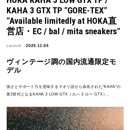
KAHA 3 GTX TP “GORE-TEX”
JORDAN BRAND
kaepa
“Available limitedly at HOKA直
Kappa
KEEN
営店・EC / bal / mita sneakers”
M&M CUSTOM
Launch
2025.11.04
le coq sportif
PERFORMANCE
MARQUEE PLAYER
MIZUNO
ヴィンテージ調の国内流通限定モ
デル
MW3dP
new balance
強さとサポート力を意味するマオリ語から命名された”KAHA”の
NIKE
norda
第3世代となるKAHA 3 LOW GTX（カハ 3 ロー GTX）。
northwave
On
OTHERS
Panther