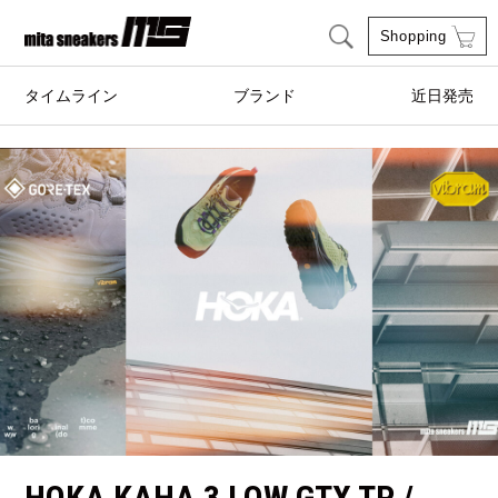
Shopping
タイムライン
ブランド
近日発売
adidas Originals
AIRWALK
ASICS SportStyle
Clarks
COLE HAAN
CONVERSE
crocs
DESCENTE
FEATURE
FILA
GOODS
HI-TEC
HOKA ONE ONE
HYBEX
HOKA KAHA 3 LOW GTX TP /