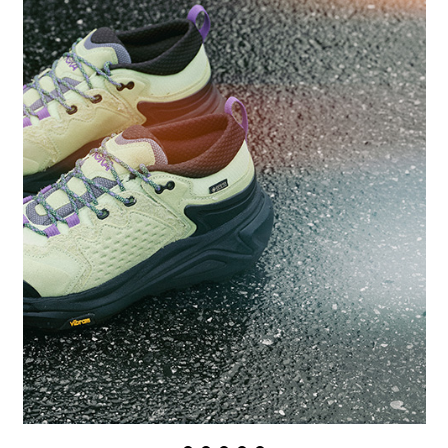
PRO-Keds
puma
Reebok
ROA
SALOMON
SATISFY
Saucony
sneakerwolf
SPINGLE
Teva
THE NORTH FACE
Timberland
UGG
UNITED ARROWS
VANS
ZOKU