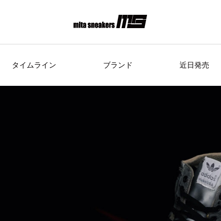
タイムライン
ブランド
近日発売
s Originals
AIRWALK
ASICS Spor
Clarks
COLE HAAN
CONVE
crocs
DESCENTE
FEATU
FILA
GOODS
HI-TE