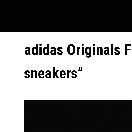
P
adidas Originals
S
sneakers”