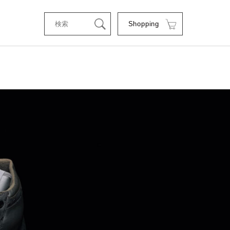
Shopping
tStyle
RSE
RE
C