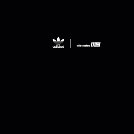
HOKA
le c
M