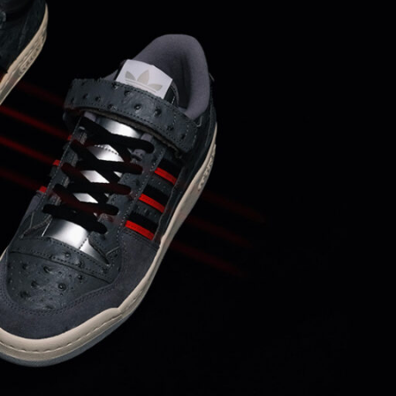
BRAND
N
PLAYER
ance
ave
er