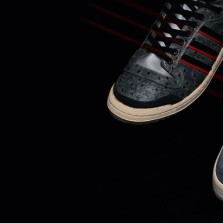
 ONE ONE
HYBEX
JORDAN 
kaepa
Kappa
KEE
M&M CUSTOM
oq sportif
PERFORMANCE
MARQUEE 
IZUNO
MW3dP
new bal
NIKE
norda
northw
On
OTHERS
Panth