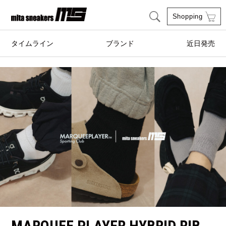
Shopping
タイムライン
ブランド
近日発売
adidas Originals
AIRWALK
ASICS SportStyle
Clarks
COLE HAAN
CONVERSE
crocs
DESCENTE
FEATURE
FILA
GOODS
HI-TEC
HOKA ONE ONE
HYBEX
MARQUEE PLAYER HYBRID RIB