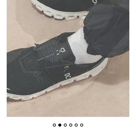
PRO-Keds
puma
Reebok
ROA
SALOMON
SATISFY
Saucony
sneakerwolf
SPINGLE
Teva
THE NORTH FACE
Timberland
UGG
UNITED ARROWS
VANS
ZOKU