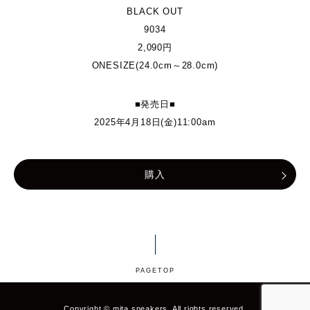
BLACK OUT
9034
2,090円
ONESIZE(24.0cm～28.0cm)
■発売日■
2025年4月18日(金)11:00am
購入
PAGETOP
Copyright © mita sneakers. All rights reserved.