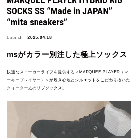
SOCKS SS “Made in JAPAN”
JORDAN BRAND
kaepa
“mita sneakers”
Kappa
KEEN
Launch
2025.04.18
M&M CUSTOM
le coq sportif
PERFORMANCE
msがカラー別注した極上ソックス
MARQUEE PLAYER
MIZUNO
快適なスニーカーライフを提供する＜MARQUEE PLAYER（マ
MW3dP
new balance
ーキープレイヤー）＞が履き心地とシルエットをこだわり抜いた
クォーター丈のリブソックス。
NIKE
norda
northwave
On
OTHERS
Panther