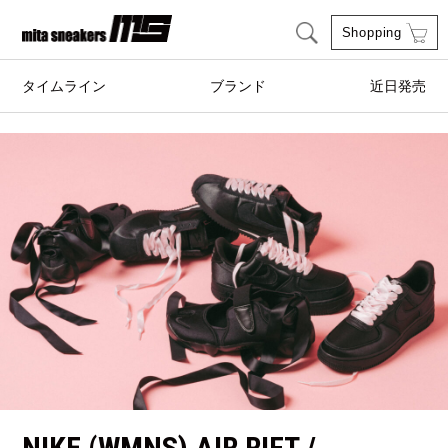
Shopping
タイムライン
ブランド
近日発売
adidas Originals
AIRWALK
ASICS SportStyle
Clarks
COLE HAAN
CONVERSE
crocs
DESCENTE
FEATURE
FILA
GOODS
HI-TEC
HOKA ONE ONE
HYBEX
NIKE (WMNS) AIR RIFT /