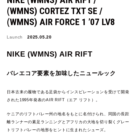
(WMNS) CORTEZ TXT SE /
JORDAN BRAND
kaepa
(WMNS) AIR FORCE 1 ’07 LV8
Kappa
KEEN
Launch
2025.05.20
M&M CUSTOM
le coq sportif
PERFORMANCE
NIKE (WMNS) AIR RIFT
MARQUEE PLAYER
MIZUNO
バレエコア要素を加味したニュールック
MW3dP
new balance
日本古来の履物である足袋からインスピレーションを受けて開発
NIKE
norda
された1995年発表のAIR RIFT（エア リフト）。
northwave
On
ケニアのリフトバレー州の地名をもとに名付けられ、同国の長距
OTHERS
Panther
離ランナーの素足ランニングとアフリカの大地を切り裂くグレー
トリフトバレーの地形をヒントに生まれたシューズ。