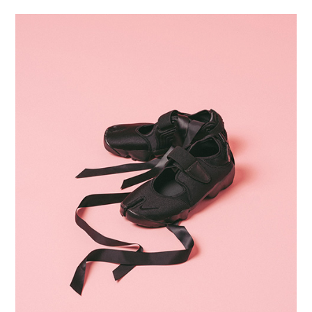
PRO-Keds
puma
Reebok
ROA
SALOMON
SATISFY
Saucony
sneakerwolf
SPINGLE
Teva
THE NORTH FACE
Timberland
UGG
UNITED ARROWS
VANS
ZOKU