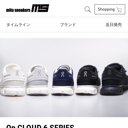
Shopping
タイムライン
ブランド
近日発売
adidas Originals
AIRWALK
ASICS SportStyle
Clarks
COLE HAAN
CONVERSE
crocs
DESCENTE
FEATURE
FILA
GOODS
HI-TEC
HOKA ONE ONE
HYBEX
On CLOUD 6 SERIES