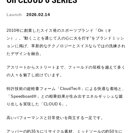
JORDAN BRAND
kaepa
Launch
2026.02.14
Kappa
KEEN
2010年に創業したスイス発のスポーツブランド「On（オ
ン）」。”動くことを通じて人の心に火を灯す”をブランドミッシ
M&M CUSTOM
ョンに掲げ、革新的なテクノロジーとスイスならではの洗練され
le coq sportif
PERFORMANCE
たデザインを融合。
MARQUEE PLAYER
MIZUNO
アスリートからストリートまで、フィールドの垣根を越えて多く
の人々を魅了し続けています。
MW3dP
new balance
特許技術の超軽量フォーム「CloudTec®」による快適な着地と、
NIKE
norda
「Speedboard®」との相乗効果が生み出すエネルギッシュな蹴
northwave
On
り出しを実現した「CLOUD 6」。
高いパフォーマンスと日常使いを両立する一足です。
OTHERS
Panther
アッパーの約35％にリサイクル素材、ミッドソールの約50％に