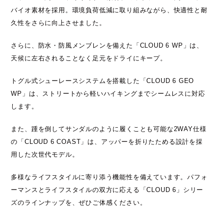
PRO-Keds
puma
バイオ素材を採用。環境負荷低減に取り組みながら、快適性と耐
Reebok
ROA
久性をさらに向上させました。
さらに、防水・防風メンブレンを備えた「CLOUD 6 WP」は、
SALOMON
SATISFY
天候に左右されることなく足元をドライにキープ。
Saucony
sneakerwolf
トグル式シューレースシステムを搭載した「CLOUD 6 GEO
SPINGLE
Teva
WP」は、ストリートから軽いハイキングまでシームレスに対応
します。
THE NORTH FACE
Timberland
また、踵を倒してサンダルのように履くことも可能な2WAY仕様
UGG
UNITED ARROWS
の「CLOUD 6 COAST」は、アッパーを折りたためる設計を採
用した次世代モデル。
VANS
ZOKU
多様なライフスタイルに寄り添う機能性を備えています。パフォ
ーマンスとライフスタイルの双方に応える「CLOUD 6」シリー
ズのラインナップを、ぜひご体感ください。