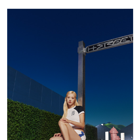
PRO-Keds
puma
Reebok
ROA
SALOMON
SATISFY
Saucony
sneakerwolf
SPINGLE
Teva
THE NORTH FACE
Timberland
UGG
UNITED ARROWS
VANS
ZOKU