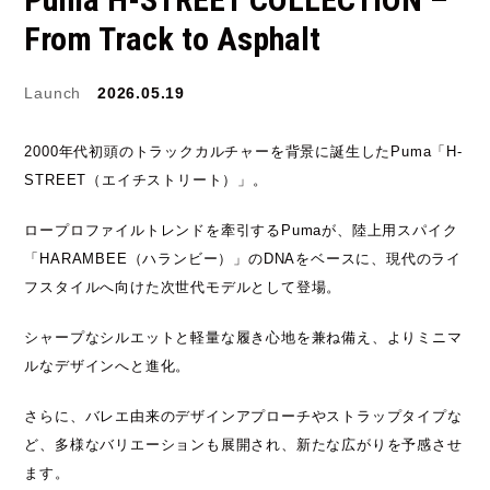
From Track to Asphalt
JORDAN BRAND
kaepa
Kappa
KEEN
Launch
2026.05.19
M&M CUSTOM
2000年代初頭のトラックカルチャーを背景に誕生したPuma「H-
le coq sportif
PERFORMANCE
STREET（エイチストリート）」。
MARQUEE PLAYER
MIZUNO
ロープロファイルトレンドを牽引するPumaが、陸上用スパイク
「HARAMBEE（ハランビー）」のDNAをベースに、現代のライ
MW3dP
new balance
フスタイルへ向けた次世代モデルとして登場。
NIKE
norda
シャープなシルエットと軽量な履き心地を兼ね備え、よりミニマ
ルなデザインへと進化。
northwave
On
さらに、バレエ由来のデザインアプローチやストラップタイプな
OTHERS
Panther
ど、多様なバリエーションも展開され、新たな広がりを予感させ
ます。