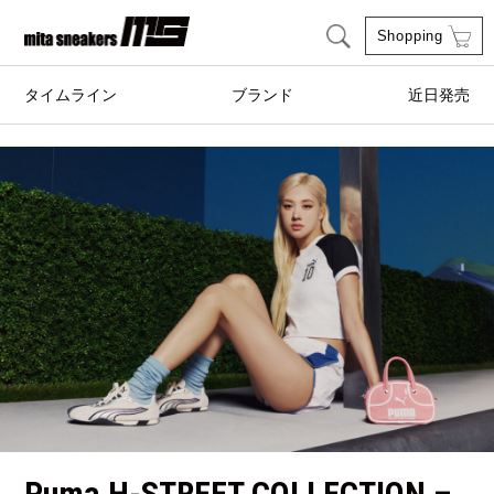
Shopping
タイムライン
ブランド
近日発売
adidas Originals
AIRWALK
ASICS SportStyle
Clarks
COLE HAAN
CONVERSE
crocs
DESCENTE
FEATURE
FILA
GOODS
HI-TEC
HOKA ONE ONE
HYBEX
Puma H-STREET COLLECTION –