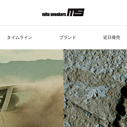
タイムライン
ブランド
近日発売
s Originals
AIRWALK
ASICS Spor
Clarks
COLE HAAN
CONVE
crocs
DESCENTE
FEATU
FILA
GOODS
HI-TE