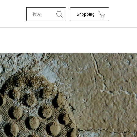
Shopping
tStyle
RSE
RE
C