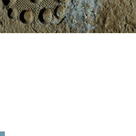
k
FY
LE
and
S