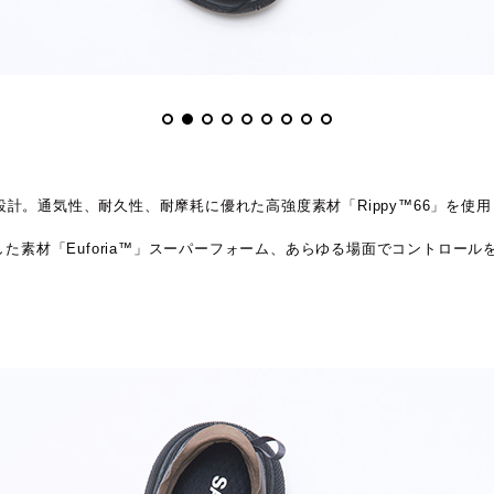
計。通気性、耐久性、耐摩耗に優れた高強度素材「Rippy™66」を使
素材「Euforia™」スーパーフォーム、あらゆる場面でコントロールを保