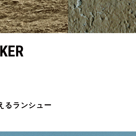
RO-Keds
puma
Reebo
ROA
SALOMON
SATIS
CKER
aucony
sneakerwolf
SPING
Teva
THE NORTH FACE
Timberl
UGG
UNITED ARROWS
VAN
えるランシュー
ZOKU