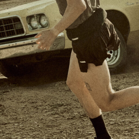
HOKA
le c
M