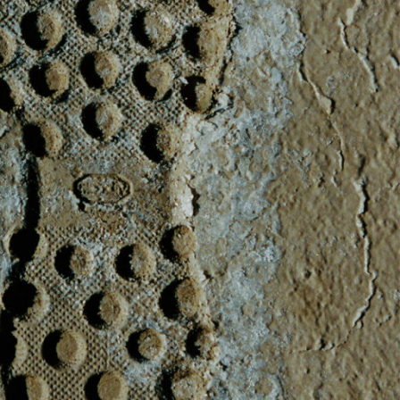
BRAND
N
PLAYER
ance
ave
er