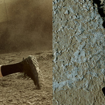
 ONE ONE
HYBEX
JORDAN 
kaepa
Kappa
KEE
M&M CUSTOM
oq sportif
PERFORMANCE
MARQUEE 
IZUNO
MW3dP
new bal
NIKE
norda
northw
On
OTHERS
Panth