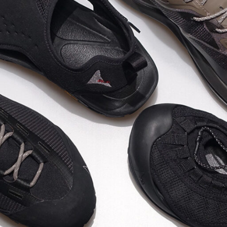
 ONE ONE
HYBEX
JORDAN 
kaepa
Kappa
KEE
M&M CUSTOM
oq sportif
PERFORMANCE
MARQUEE 
IZUNO
MW3dP
new bal
NIKE
norda
northw
On
OTHERS
Panth