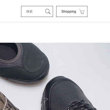
Shopping
tStyle
RSE
RE
C