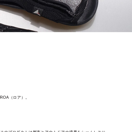
k
FY
LE
and
S
ROA（ロア）。