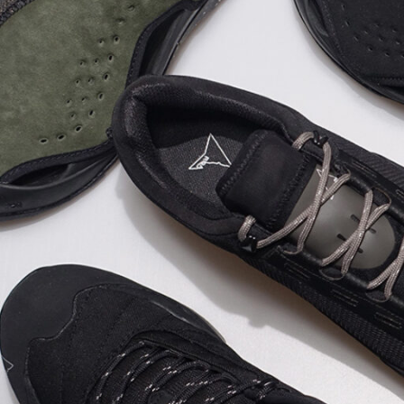
HOKA
le c
M