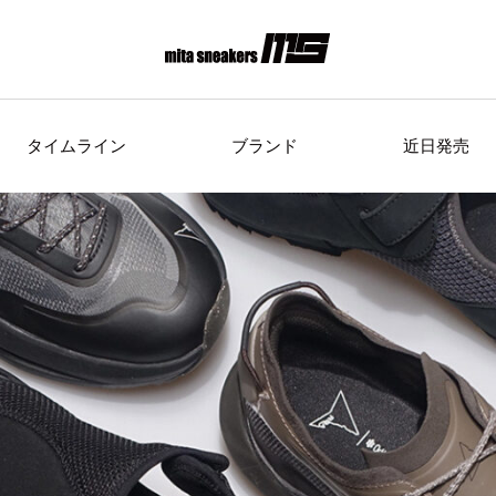
タイムライン
ブランド
近日発売
s Originals
AIRWALK
ASICS Spor
Clarks
COLE HAAN
CONVE
crocs
DESCENTE
FEATU
FILA
GOODS
HI-TE