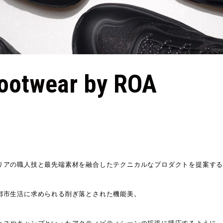
RO-Keds
puma
Reebo
ROA
SALOMON
SATIS
Footwear by ROA
aucony
sneakerwolf
SPING
Teva
THE NORTH FACE
Timberl
UGG
UNITED ARROWS
VAN
リアの職人技と最先端素材を融合したテクニカルなプロダクトを提案する
ZOKU
都市生活に求められる削ぎ落とされた機能美。