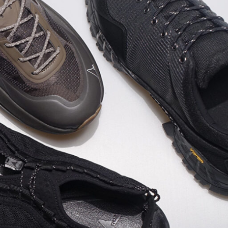
BRAND
N
PLAYER
ance
ave
er