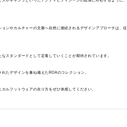
ェスやキャンプといったアクティビティシーンの拡張に呼応するように
ションやカルチャーの文脈へ自然に接続されるデザインアプローチは、
たなスタンダードとして定着していくことが期待されています。
されたデザインを兼ね備えたROAのコレクション。
ニカルフットウェアの在り方をぜひ体感してください。